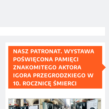
NASZ PATRONAT. WYSTAWA
POŚWIĘCONA PAMIĘCI
ZNAKOMITEGO AKTORA
IGORA PRZEGRODZKIEGO W
10. ROCZNICĘ ŚMIERCI