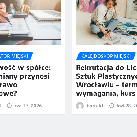
TOR MIEJSKI
KALEJDOSKOP MIEJSKI
wość w spółce:
Rekrutacja do Li
miany przynosi
Sztuk Plastyczny
rawo
Wrocławiu – term
owe?
wymagania, kurs
1
cze 17, 2026
bartek1
kwi 28, 