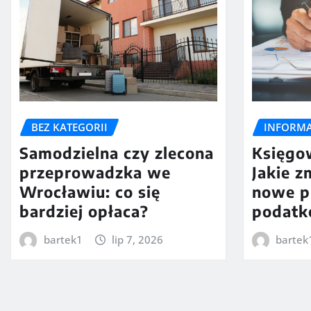
BEZ KATEGORII
INFORMA
Samodzielna czy zlecona
Księgo
przeprowadzka we
Jakie z
Wrocławiu: co się
nowe p
bardziej opłaca?
podatk
bartek1
lip 7, 2026
bartek