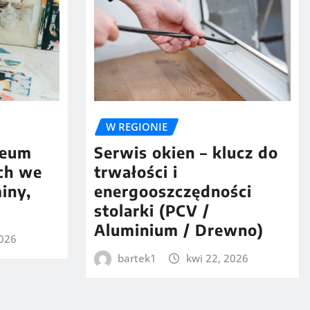
W REGIONIE
ceum
Serwis okien – klucz do
ch we
trwałości i
iny,
energooszczędności
stolarki (PCV /
Aluminium / Drewno)
2026
bartek1
kwi 22, 2026